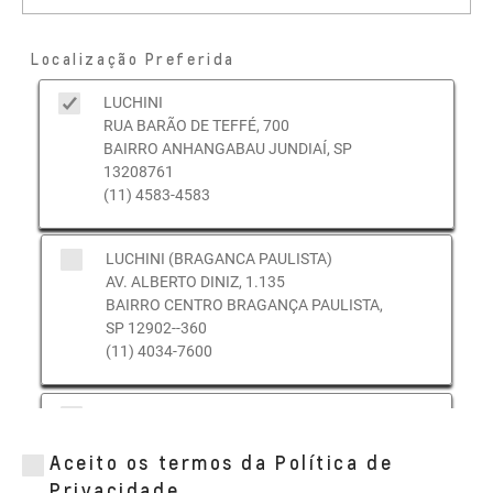
Localização Preferida
LUCHINI
RUA BARÃO DE TEFFÉ, 700
BAIRRO ANHANGABAU JUNDIAÍ, SP
13208761
(11) 4583-4583
LUCHINI (BRAGANCA PAULISTA)
AV. ALBERTO DINIZ, 1.135
BAIRRO CENTRO BRAGANÇA PAULISTA,
SP 12902--360
(11) 4034-7600
LUCHINI (ATIBAIA)
AV. JOVIANO ALVIM, 290
Aceito os termos da Política de
BAIRRO ALVINOPOLIS ATIBAIA, SP 12942-
-001
Privacidade.