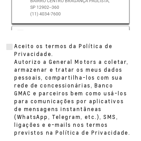
BAIRRO CENTRO BRAGANÇA PAULISTA,
SP 12902--360
(11) 4034-7600
LUCHINI (ATIBAIA)
AV. JOVIANO ALVIM, 290
Aceito os termos da Política de
BAIRRO ALVINOPOLIS ATIBAIA, SP 12942-
-001
Privacidade.
(11) 4412-3966
Autorizo a General Motors a coletar,
armazenar e tratar os meus dados
pessoais, compartilha-los com sua
rede de concessionárias, Banco
GMAC e parceiros bem como usá-los
para comunicações por aplicativos
de mensagens instantâneas
(WhatsApp, Telegram, etc.), SMS,
ligações e e-mails nos termos
previstos na Política de Privacidade.